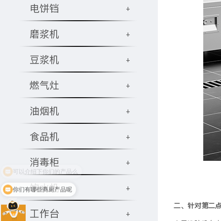
电饼铛
+
磨浆机
+
豆浆机
+
燃气灶
+
油烟机
+
食品机
+
消毒柜
+
饮水机
+
你们有哪些商厨产品呢
二、针对第二点
工作台
+