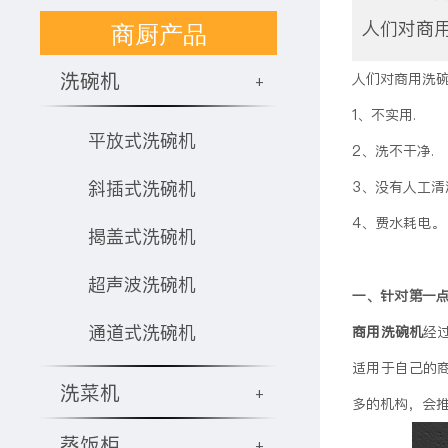
商厨产品
人们对商
洗碗机
人们对商用洗
+
1、不实用.
平放式洗碗机
2、洗不干净.
斜插式洗碗机
3、没有人工清
4、费水耗电。
揭盖式洗碗机
超声波洗碗机
一、针对第一点
通道式洗碗机
商用洗碗机
经
适用于自己的
洗菜机
+
多的机构，会
蒸饭柜
+