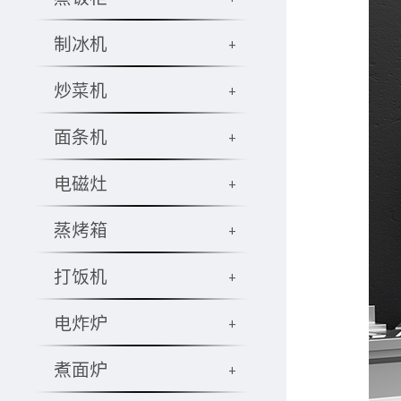
制冰机
+
炒菜机
+
面条机
+
电磁灶
+
蒸烤箱
+
打饭机
+
电炸炉
+
煮面炉
+