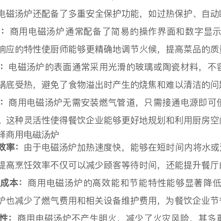
电磁汤炉还配备了多重安全保护功能，如过热保护、自动
捷：
商用电磁汤炉通常配备了简易的操作界面和数字显
响应的特性使厨师能够更精确地调节火候，提高菜品的质
易：
电磁汤炉的表面通常采用光滑的玻璃或陶瓷材料，不
锅底受热，避免了食物溢出时产生的烧焦和难以清洁的问
活：
商用电磁汤炉无需安装燃气管道，只需接通电源即可
。这种灵活性使得餐饮企业能够更好地规划和利用厨房空
择商用电磁汤炉
作效率：
由于电磁汤炉加热速度快，能够在短时间内将水或
提高烹饪效率不仅可以减少顾客等待时间，还能提升餐厅
营成本：
商用电磁汤炉的高效能和节能特性能够显著降
炉也减少了燃气费用和相关设备维护费用，为餐饮企业节
全性：
商用电磁汤炉不产生明火，减少了火灾风险，其多