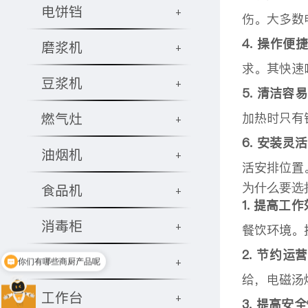
电饼铛
+
伤。大多数
4. 操作便
磨浆机
+
求。其快速
豆浆机
+
5. 清洁容
燃气灶
加热时只有
+
6. 安装灵
油烟机
+
活安排位置
为什么要选
食品机
+
1. 提高工
消毒柜
+
餐饮环境。
2. 节约运
饮水机
+
你们有哪些商厨产品呢
给，电磁汤
工作台
+
3. 提高安