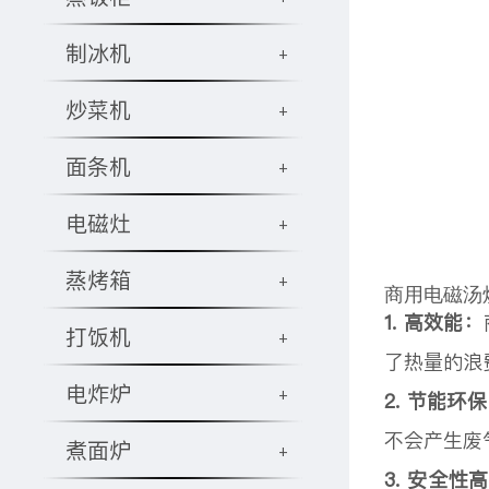
制冰机
+
炒菜机
+
面条机
+
电磁灶
+
蒸烤箱
+
商用电磁汤
1. 高效能：
打饭机
+
了热量的浪
电炸炉
+
2. 节能环
不会产生废
煮面炉
+
3. 安全性