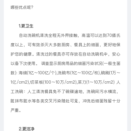
哪些优点呢?
1.更卫生
自动洗碗机清洗全程无外界接触，高温可以达到70摄氏
度以上，可有效杀灭大多数厨房、餐具上的细菌，更好地保
护您的健康。清洗过的餐具亦可存放在自动洗碗机中，安心
以备下次使用。 调查显示厨房用品的细菌污染状况(一般生菌
数): 海绵(1亿～100亿/个),洗碗布(1亿～100亿/枚),碗刷(1万～
1亿/cm2),切菜板(100～10万/cm2),菜刀(1～10万/cm2) 人
工洗碗：人工清洗餐具免不了碗碟遍地，洗碗间污水横流，
脏抹布脏水等各类交叉污染随处可见，冲洗后细菌残留十分
严重。
2.更洁净