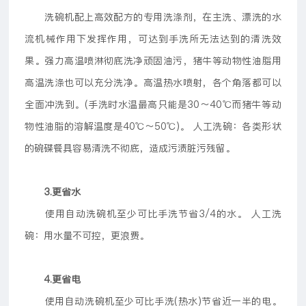
洗碗机配上高效配方的专用洗涤剂，在主洗、漂洗的水
流机械作用下发挥作用，可达到手洗所无法达到的清洗效
果。强力高温喷淋彻底洗净顽固油污，猪牛等动物性油脂用
高温洗涤也可以充分洗净。高温热水喷射，各个角落都可以
全面冲洗到。(手洗时水温最高只能是30～40℃而猪牛等动
物性油脂的溶解温度是40℃～50℃)。 人工洗碗：各类形状
的碗碟餐具容易清洗不彻底，造成污渍脏污残留。
3.更省水
使用自动洗碗机至少可比手洗节省3/4的水。 人工洗
碗：用水量不可控，更浪费。
4.更省电
使用自动洗碗机至少可比手洗(热水)节省近一半的电。