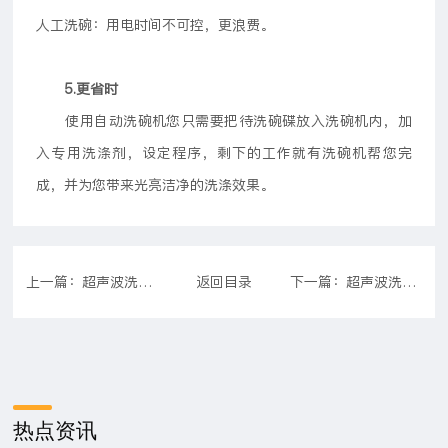
人工洗碗：用电时间不可控，更浪费。
5.更省时
使用自动洗碗机您只需要把待洗碗碟放入洗碗机内，加
入专用洗涤剂，设定程序，剩下的工作就有洗碗机帮您完
成，并为您带来光亮洁净的洗涤效果。
上一篇：超声波洗碗机的工作原理 原理如下
返回目录
下一篇：超声波洗碗机的优势有哪些?
热点资讯