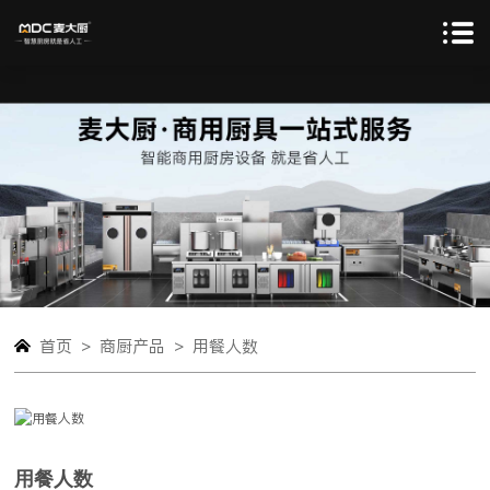
>
>
首页
商厨产品
用餐人数
用餐人数