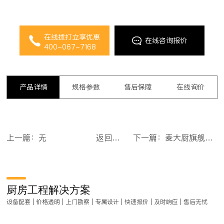
在线拨打立享优惠
在线咨询报价
400-067-7168
产品详情
规格参数
售后保障
在线询价
上一篇：无
返回目录
下一篇：麦大厨旗舰款3.2m平放式双缸双喷淋长龙式洗碗机
厨房工程解决方案
设备配套 | 价格透明 | 上门勘察 | 专属设计 | 快速报价 | 及时响应 | 售后无忧